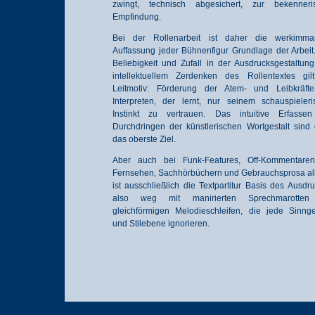
zwingt, technisch abgesichert, zur bekenneri
Empfindung.
Bei der Rollenarbeit ist daher die werkimma
Auffassung jeder Bühnenfigur Grundlage der Arbeit.
Beliebigkeit und Zufall in der Ausdrucksgestaltun
intellektuellem Zerdenken des Rollentextes gil
Leitmotiv: Förderung der Atem- und Leibkräft
Interpreten, der lernt, nur seinem schauspieleri
Instinkt zu vertrauen. Das intuitive Erfasse
Durchdringen der künstlerischen Wortgestalt sind
das oberste Ziel.
Aber auch bei Funk-Features, Off-Kommentaren
Fernsehen, Sachhörbüchern und Gebrauchsprosa all
ist ausschließlich die Textpartitur Basis des Ausdr
also weg mit manirierten Sprechmarotte
gleichförmigen Melodieschleifen, die jede Sinng
und Stilebene ignorieren.